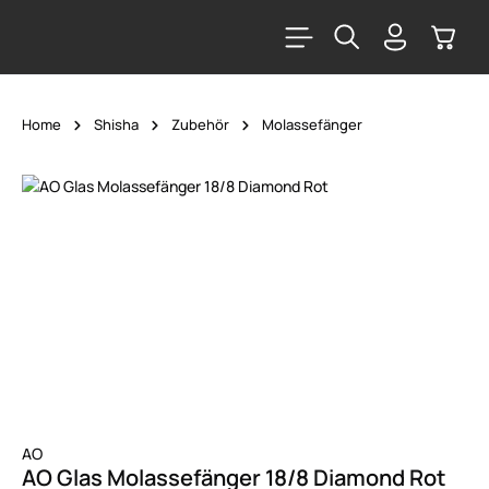
alt springen
Warenk
Home
Shisha
Zubehör
Molassefänger
Bildergalerie überspringen
AO
AO Glas Molassefänger 18/8 Diamond Rot