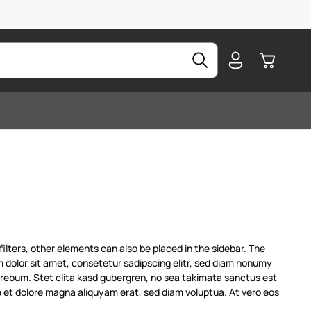
Warenkorb
ilters, other elements can also be placed in the sidebar. The
um dolor sit amet, consetetur sadipscing elitr, sed diam nonumy
 rebum. Stet clita kasd gubergren, no sea takimata sanctus est
e et dolore magna aliquyam erat, sed diam voluptua. At vero eos