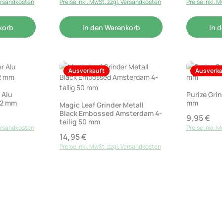
Versandkosten
Preise inkl. MwSt. zzgl. Versandkosten
Preise inkl. 
korb
In den Warenkorb
In 
Ausverkauft
Ausverka
 Alu
Purize Grin
52 mm
mm
Magic Leaf Grinder Metall
Black Embossed Amsterdam 4-
9,95 €
Regulärer P
teilig 50 mm
Versandkosten
Preise inkl. 
14,95 €
Regulärer Preis:
Preise inkl. MwSt. zzgl. Versandkosten