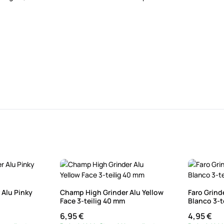
 Alu Pinky
Champ High Grinder Alu Yellow
Faro Grind
Face 3-teilig 40 mm
Blanco 3-t
6,95 €
4,95 €
Regulärer Preis:
Regulärer P