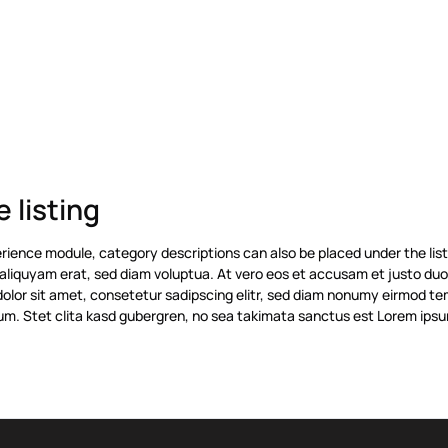
 listing
ience module, category descriptions can also be placed under the listi
liquyam erat, sed diam voluptua. At vero eos et accusam et justo duo 
olor sit amet, consetetur sadipscing elitr, sed diam nonumy eirmod te
um. Stet clita kasd gubergren, no sea takimata sanctus est Lorem ipsu