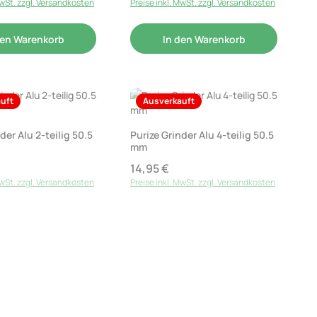
MwSt. zzgl. Versandkosten
Preise inkl. MwSt. zzgl. Versandkosten
den Warenkorb
In den Warenkorb
uft
Ausverkauft
der Alu 2-teilig 50.5
Purize Grinder Alu 4-teilig 50.5
mm
14,95 €
reis:
Regulärer Preis:
MwSt. zzgl. Versandkosten
Preise inkl. MwSt. zzgl. Versandkosten