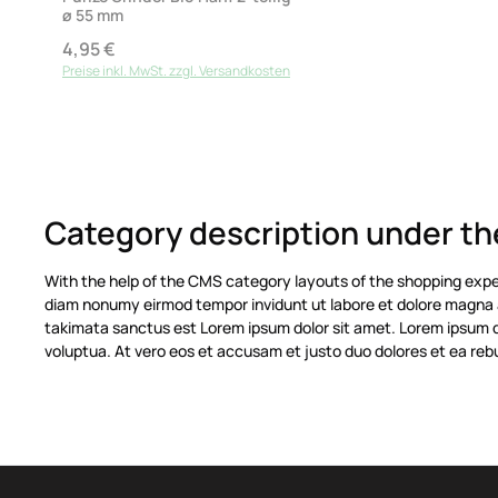
ø 55 mm
4,95 €
Regulärer Preis:
Preise inkl. MwSt. zzgl. Versandkosten
Category description under the
With the help of the CMS category layouts of the shopping exper
diam nonumy eirmod tempor invidunt ut labore et dolore magna a
takimata sanctus est Lorem ipsum dolor sit amet. Lorem ipsum d
voluptua. At vero eos et accusam et justo duo dolores et ea reb