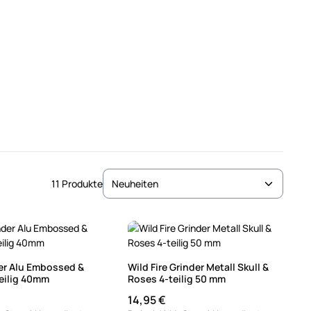
11 Produkte
er Alu Embossed &
Wild Fire Grinder Metall Skull &
eilig 40mm
Roses 4-teilig 50 mm
14,95 €
reis:
Regulärer Preis: