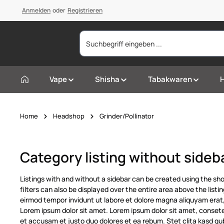
springen
Anmelden
Zur Hauptnavigation springen
oder
Registrieren
Vape
Shisha
Tabakwaren
Home
Headshop
Grinder/Pollinator
Category listing without sideb
Listings with and without a sidebar can be created using the sho
filters can also be displayed over the entire area above the list
eirmod tempor invidunt ut labore et dolore magna aliquyam erat,
Lorem ipsum dolor sit amet. Lorem ipsum dolor sit amet, consete
et accusam et justo duo dolores et ea rebum. Stet clita kasd g