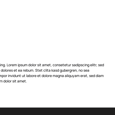
ng. Lorem ipsum dolor sit amet, consetetur sadipscing elitr, sed
dolores et ea rebum. Stet clita kasd gubergren, no sea
mpor invidunt ut labore et dolore magna aliquyam erat, sed diam
m dolor sit amet.