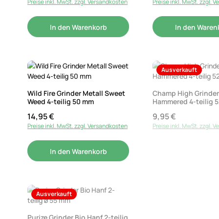
Preise inkl. MwSt. zzgl. Versandkosten
Preise inkl. MwSt. zzgl. 
In den Warenkorb
In den Waren
Ausverkauft
Wild Fire Grinder Metall Sweet
Champ High Grinder
Weed 4-teilig 50 mm
Hammered 4-teilig 
14,95 €
9,95 €
Regulärer Preis:
Regulärer Preis:
Preise inkl. MwSt. zzgl. Versandkosten
Preise inkl. MwSt. zzgl. 
In den Warenkorb
Ausverkauft
Purize Grinder Bio Hanf 2-teilig