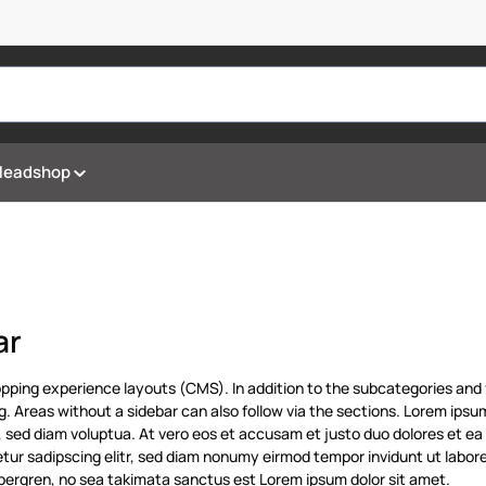
Headshop
ar
pping experience layouts (CMS). In addition to the subcategories and f
ing. Areas without a sidebar can also follow via the sections. Lorem ips
 sed diam voluptua. At vero eos et accusam et justo duo dolores et ea
tur sadipscing elitr, sed diam nonumy eirmod tempor invidunt ut labor
ubergren, no sea takimata sanctus est Lorem ipsum dolor sit amet.