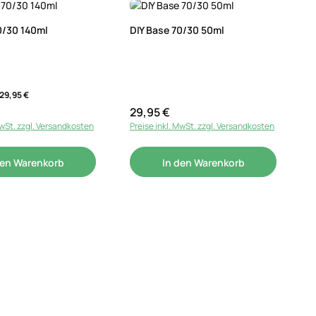
0/30 140ml
DIY Base 70/30 50ml
29,95 €
29,95 €
reis:
Regulärer Preis:
MwSt. zzgl. Versandkosten
Preise inkl. MwSt. zzgl. Versandkosten
den Warenkorb
In den Warenkorb