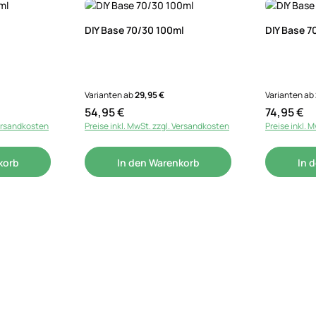
DIY Base 70/30 100ml
DIY Base 7
Varianten ab
29,95 €
Varianten ab
54,95 €
74,95 €
Regulärer Preis:
Regulärer P
Versandkosten
Preise inkl. MwSt. zzgl. Versandkosten
Preise inkl. 
korb
In den Warenkorb
In 