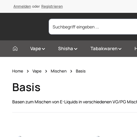
springen
Anmelden
Zur Hauptnavigation springen
oder
Registrieren
Vape
Shisha
Tabakwaren
Home
Vape
Mischen
Basis
Basis
Basen zum Mischen von E-Liquids in verschiedenen VG/PG Mischve