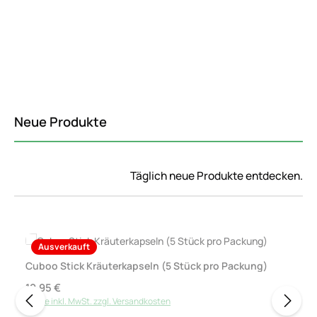
Neue Produkte
Täglich neue Produkte entdecken.
Produktgalerie überspringen
Ausverkauft
Cuboo Stick Kräuterkapseln (5 Stück pro Packung)
Regulärer Preis:
19,95 €
Preise inkl. MwSt. zzgl. Versandkosten