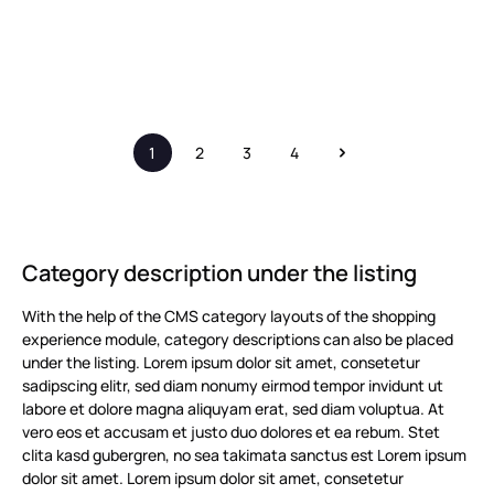
Preise inkl. MwSt. zzgl.
Preise inkl. MwSt. zzgl.
Versandkosten
Versandkosten
In den Warenkorb
In den Warenkorb
1
2
3
4
Seite
Seite
Seite
Seite
Category description under the listing
With the help of the CMS category layouts of the shopping
experience module, category descriptions can also be placed
under the listing. Lorem ipsum dolor sit amet, consetetur
sadipscing elitr, sed diam nonumy eirmod tempor invidunt ut
labore et dolore magna aliquyam erat, sed diam voluptua. At
vero eos et accusam et justo duo dolores et ea rebum. Stet
clita kasd gubergren, no sea takimata sanctus est Lorem ipsum
dolor sit amet. Lorem ipsum dolor sit amet, consetetur