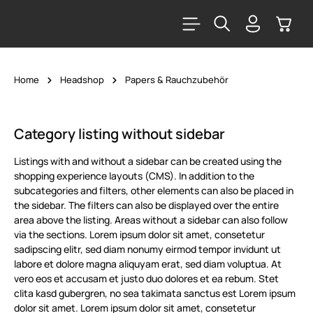
alt springen
Warenk
Home
Headshop
Papers & Rauchzubehör
Category listing without sidebar
Listings with and without a sidebar can be created using the
shopping experience layouts (CMS). In addition to the
subcategories and filters, other elements can also be placed in
the sidebar. The filters can also be displayed over the entire
area above the listing. Areas without a sidebar can also follow
via the sections. Lorem ipsum dolor sit amet, consetetur
sadipscing elitr, sed diam nonumy eirmod tempor invidunt ut
labore et dolore magna aliquyam erat, sed diam voluptua. At
vero eos et accusam et justo duo dolores et ea rebum. Stet
clita kasd gubergren, no sea takimata sanctus est Lorem ipsum
dolor sit amet. Lorem ipsum dolor sit amet, consetetur