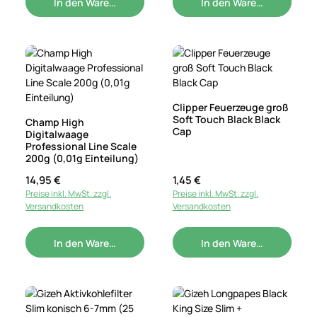
In den Warenkorb
In den Warenkorb
Clipper Feuerzeuge groß
Soft Touch Black Black
Champ High
Cap
Digitalwaage
Professional Line Scale
200g (0,01g Einteilung)
Regulärer Preis:
14,95 €
Regulärer Preis:
1,45 €
Preise inkl. MwSt. zzgl.
Preise inkl. MwSt. zzgl.
Versandkosten
Versandkosten
In den Warenkorb
In den Warenkorb