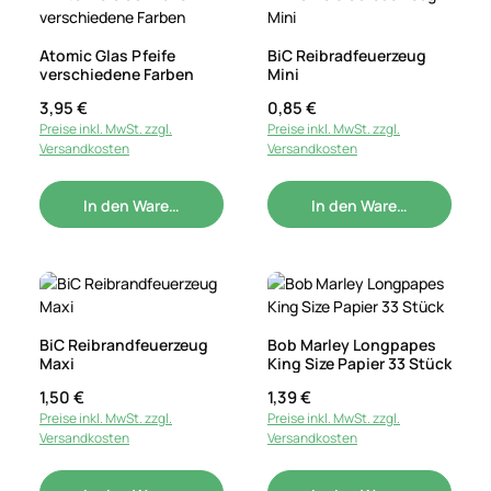
Atomic Glas Pfeife
BiC Reibradfeuerzeug
verschiedene Farben
Mini
Regulärer Preis:
3,95 €
Regulärer Preis:
0,85 €
Preise inkl. MwSt. zzgl.
Preise inkl. MwSt. zzgl.
Versandkosten
Versandkosten
In den Warenkorb
In den Warenkorb
BiC Reibrandfeuerzeug
Bob Marley Longpapes
Maxi
King Size Papier 33 Stück
Regulärer Preis:
1,50 €
Regulärer Preis:
1,39 €
Preise inkl. MwSt. zzgl.
Preise inkl. MwSt. zzgl.
Versandkosten
Versandkosten