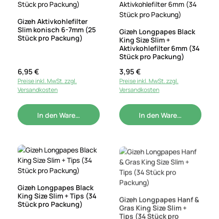
Gizeh Aktivkohlefilter
Slim konisch 6-7mm (25
Gizeh Longpapes Black
Stück pro Packung)
King Size Slim +
Aktivkohlefilter 6mm (34
Stück pro Packung)
Regulärer Preis:
6,95 €
Regulärer Preis:
3,95 €
Preise inkl. MwSt. zzgl.
Preise inkl. MwSt. zzgl.
Versandkosten
Versandkosten
In den Warenkorb
In den Warenkorb
Gizeh Longpapes Black
King Size Slim + Tips (34
Gizeh Longpapes Hanf &
Stück pro Packung)
Gras King Size Slim +
Tips (34 Stück pro