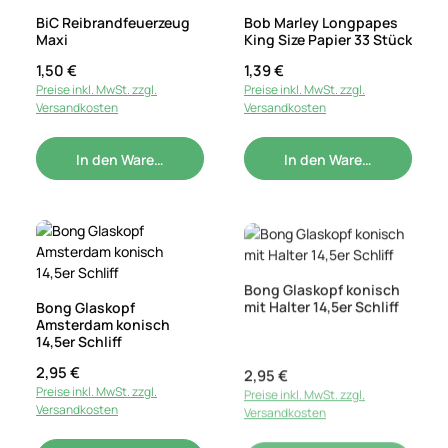
BiC Reibrandfeuerzeug
Bob Marley Longpapes
Maxi
King Size Papier 33 Stück
Regulärer Preis:
1,50 €
Regulärer Preis:
1,39 €
Preise inkl. MwSt. zzgl.
Preise inkl. MwSt. zzgl.
Versandkosten
Versandkosten
In den Warenkorb
In den Warenkorb
Bong Glaskopf konisch
mit Halter 14,5er Schliff
Bong Glaskopf
Amsterdam konisch
14,5er Schliff
Regulärer Preis:
2,95 €
Regulärer Preis:
2,95 €
Preise inkl. MwSt. zzgl.
Preise inkl. MwSt. zzgl.
Versandkosten
Versandkosten