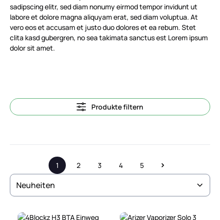
sadipscing elitr, sed diam nonumy eirmod tempor invidunt ut
labore et dolore magna aliquyam erat, sed diam voluptua. At
vero eos et accusam et justo duo dolores et ea rebum. Stet
clita kasd gubergren, no sea takimata sanctus est Lorem ipsum
dolor sit amet.
Produkte filtern
1
2
3
4
5
Seite
Seite
Seite
Seite
Seite