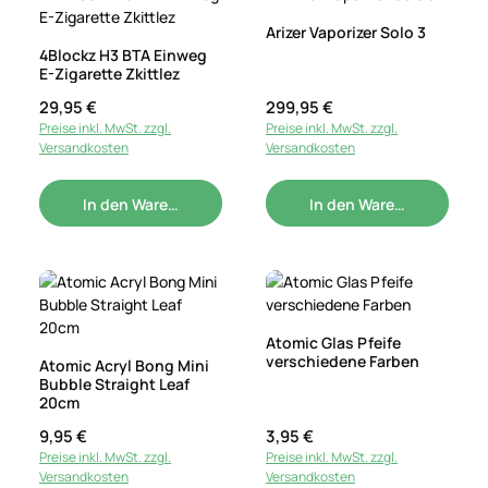
Arizer Vaporizer Solo 3
4Blockz H3 BTA Einweg
E-Zigarette Zkittlez
Regulärer Preis:
29,95 €
Regulärer Preis:
299,95 €
Preise inkl. MwSt. zzgl.
Preise inkl. MwSt. zzgl.
Versandkosten
Versandkosten
In den Warenkorb
In den Warenkorb
Atomic Glas Pfeife
verschiedene Farben
Atomic Acryl Bong Mini
Bubble Straight Leaf
20cm
Regulärer Preis:
9,95 €
Regulärer Preis:
3,95 €
Preise inkl. MwSt. zzgl.
Preise inkl. MwSt. zzgl.
Versandkosten
Versandkosten