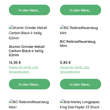
In den Warenkorb
In den Warenkorb
BiC Reibradfeuerzeug
Mini
Atomic Grinder Metall
Carbon Black 4-teilig
62mm
Regulärer Preis:
14,95 €
Regulärer Preis:
0,85 €
Preise inkl. MwSt. zzgl.
Preise inkl. MwSt. zzgl.
Versandkosten
Versandkosten
In den Warenkorb
In den Warenkorb