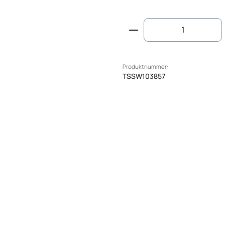
Produkt Anzahl: G
Produktnummer:
TSSW103857