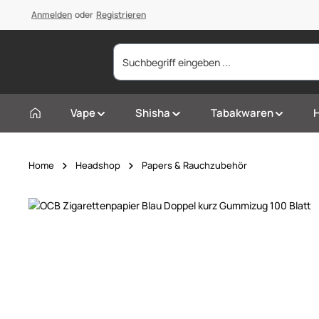
springen
Anmelden
Zur Hauptnavigation springen
oder
Registrieren
Vape
Shisha
Tabakwaren
Home
Headshop
Papers & Rauchzubehör
Bildergalerie überspringen