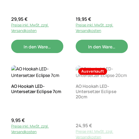
Regulärer Preis:
29,95 €
Regulärer Preis:
19,95 €
Preise inkl. MwSt. zzgl.
Preise inkl. MwSt. zzgl.
Versandkosten
Versandkosten
In den Warenkorb
In den Warenkorb
Ausverkauft
AO Hookah LED-
AO Hookah LED-
Untersetzer Eclipse 7cm
Untersetzer Eclipse
20cm
Regulärer Preis:
9,95 €
Regulärer Preis:
24,95 €
Preise inkl. MwSt. zzgl.
Preise inkl. MwSt. zzgl.
Versandkosten
Versandkosten