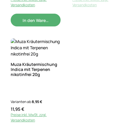
Versandkosten
Versandkosten
In den Warenkorb
Muza Kräutermischung
Indica mit Terpenen
nikotinfrei 20g
Varianten ab
8,95 €
Regulärer Preis:
11,95 €
Preise inkl. MwSt. zzgl.
Versandkosten