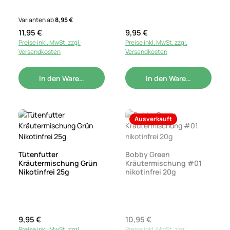
Varianten ab
8,95 €
Regulärer Preis:
11,95 €
Regulärer Preis:
9,95 €
Preise inkl. MwSt. zzgl.
Preise inkl. MwSt. zzgl.
Versandkosten
Versandkosten
In den Warenkorb
In den Warenkorb
Ausverkauft
Tütenfutter
Bobby Green
Kräutermischung Grün
Kräutermischung #01
Nikotinfrei 25g
nikotinfrei 20g
Regulärer Preis:
9,95 €
Regulärer Preis:
10,95 €
Preise inkl. MwSt. zzgl.
Preise inkl. MwSt. zzgl.