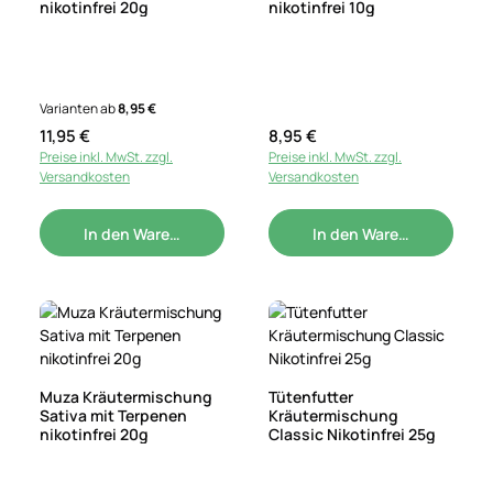
nikotinfrei 20g
nikotinfrei 10g
Varianten ab
8,95 €
Regulärer Preis:
11,95 €
Regulärer Preis:
8,95 €
Preise inkl. MwSt. zzgl.
Preise inkl. MwSt. zzgl.
Versandkosten
Versandkosten
In den Warenkorb
In den Warenkorb
Muza Kräutermischung
Tütenfutter
Sativa mit Terpenen
Kräutermischung
nikotinfrei 20g
Classic Nikotinfrei 25g