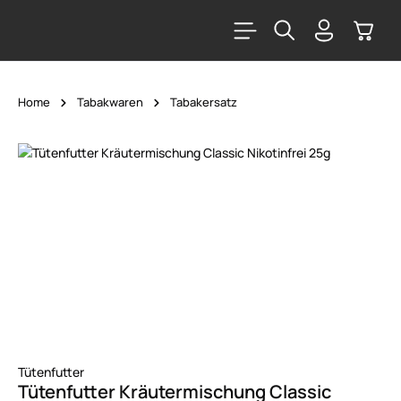
alt springen
Warenk
Home
Tabakwaren
Tabakersatz
Bildergalerie überspringen
Tütenfutter
Tütenfutter Kräutermischung Classic