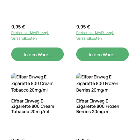
Regulärer Preis:
9,95 €
Regulärer Preis:
9,95 €
Preise inkl. MwSt. zzgl.
Preise inkl. MwSt. zzgl.
Versandkosten
Versandkosten
In den Warenkorb
In den Warenkorb
Elfbar Einweg E-
Elfbar Einweg E-
Zigarette 800 Cream
Zigarette 800 Frozen
Tobacco 20mg/ml
Berries 20mg/ml