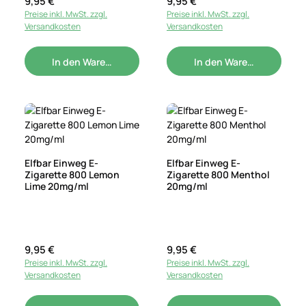
Regulärer Preis:
9,95 €
Regulärer Preis:
9,95 €
Preise inkl. MwSt. zzgl.
Preise inkl. MwSt. zzgl.
Versandkosten
Versandkosten
In den Warenkorb
In den Warenkorb
Elfbar Einweg E-
Elfbar Einweg E-
Zigarette 800 Lemon
Zigarette 800 Menthol
Lime 20mg/ml
20mg/ml
Regulärer Preis:
9,95 €
Regulärer Preis:
9,95 €
Preise inkl. MwSt. zzgl.
Preise inkl. MwSt. zzgl.
Versandkosten
Versandkosten