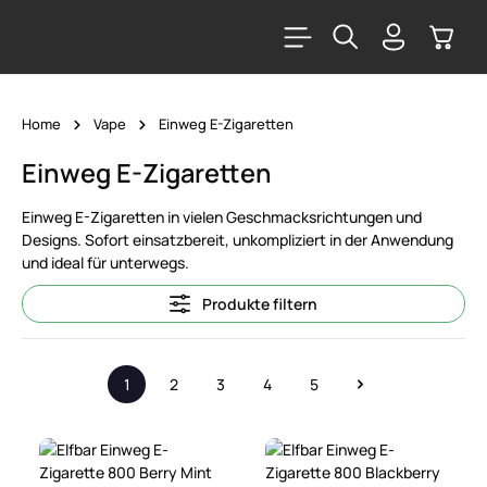
alt springen
Warenk
Home
Vape
Einweg E-Zigaretten
Einweg E-Zigaretten
Einweg E-Zigaretten in vielen Geschmacksrichtungen und
Designs. Sofort einsatzbereit, unkompliziert in der Anwendung
und ideal für unterwegs.
Produkte filtern
1
2
3
4
5
Seite
Seite
Seite
Seite
Seite