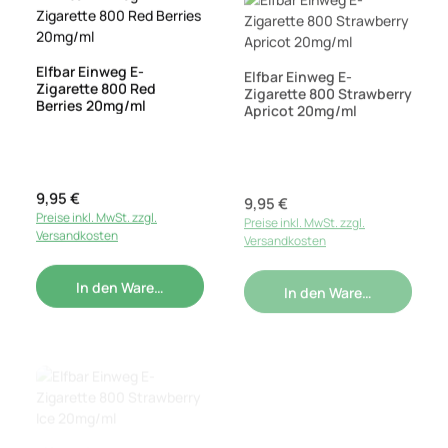
Elfbar Einweg E-
Elfbar Einweg E-
Zigarette 800 Red
Zigarette 800 Strawberry
Berries 20mg/ml
Apricot 20mg/ml
Regulärer Preis:
9,95 €
Regulärer Preis:
9,95 €
Preise inkl. MwSt. zzgl.
Preise inkl. MwSt. zzgl.
Versandkosten
Versandkosten
In den Warenkorb
In den Warenkorb
Elfbar Einweg E-
Elfbar Einweg E-