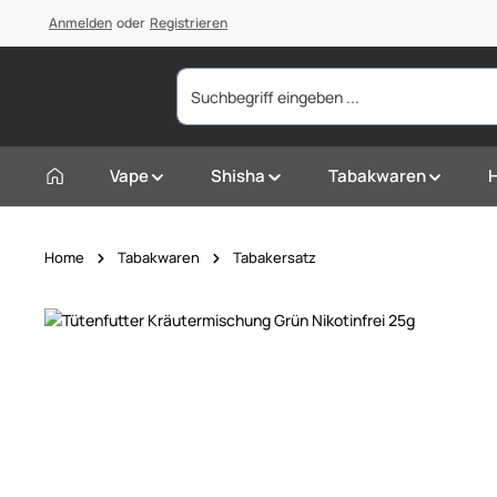
springen
Anmelden
Zur Hauptnavigation springen
oder
Registrieren
Vape
Shisha
Tabakwaren
Home
Tabakwaren
Tabakersatz
Bildergalerie überspringen