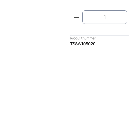
Produkt Anzahl: G
Produktnummer:
TSSW105020