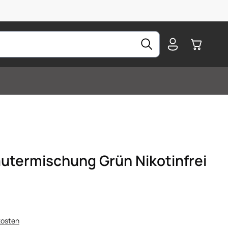
Warenkorb
äutermischung Grün Nikotinfrei
kosten