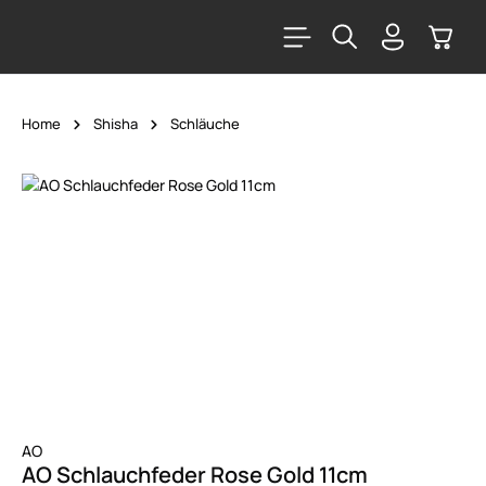
alt springen
Warenk
Home
Shisha
Schläuche
Bildergalerie überspringen
AO
AO Schlauchfeder Rose Gold 11cm