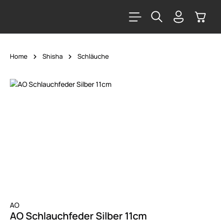
alt springen
Warenk
Home
Shisha
Schläuche
Bildergalerie überspringen
AO
AO Schlauchfeder Silber 11cm