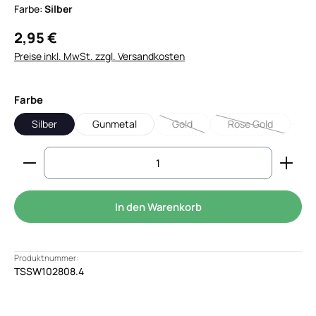
Farbe:
Silber
2,95 €
Preise inkl. MwSt. zzgl. Versandkosten
auswählen
Farbe
Silber
Gunmetal
Gold
Rose Gold
(Diese Option ist zurzeit nicht verf
(Diese Option ist 
Produkt Anzahl: Gib den gewünschten Wert ein od
In den Warenkorb
Produktnummer:
TSSW102808.4