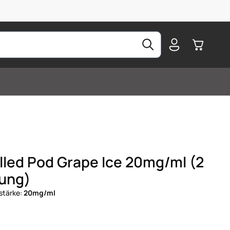
Warenkorb
filled Pod Grape Ice 20mg/ml (2
kung)
stärke:
20mg/ml