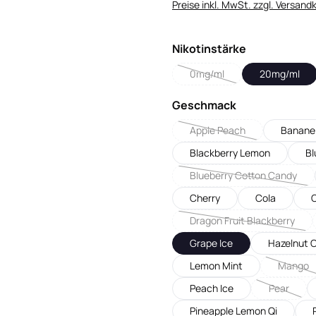
Preise inkl. MwSt. zzgl. Versand
auswählen
Nikotinstärke
0mg/ml
20mg/ml
(Diese Option ist zurzeit nic
auswählen
Geschmack
Apple Peach
Banane
(Diese Option ist zurzeit 
Blackberry Lemon
Bl
Blueberry Cotton Candy
(Diese Option ist z
Cherry
Cola
C
Dragon Fruit Blackberry
(Diese Option ist zu
Grape Ice
Hazelnut 
Lemon Mint
Mango
(Diese
Peach Ice
Pear
(Diese Opt
Pineapple Lemon Qi