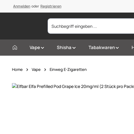
springen
Anmelden
Zur Hauptnavigation springen
oder
Registrieren
Vape
Shisha
Tabakwaren
Home
Vape
Einweg E-Zigaretten
Bildergalerie überspringen