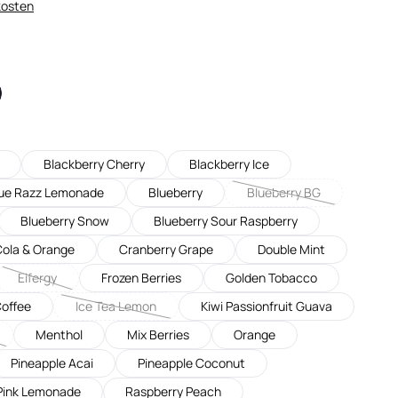
kosten
ht verfügbar.)
Blackberry Cherry
Blackberry Ice
nicht verfügbar.)
ue Razz Lemonade
Blueberry
Blueberry BG
(Diese Option ist zurzei
Blueberry Snow
Blueberry Sour Raspberry
urzeit nicht verfügbar.)
ola & Orange
Cranberry Grape
Double Mint
Elfergy
Frozen Berries
Golden Tobacco
rzeit nicht verfügbar.)
(Diese Option ist zurzeit nicht verfügbar.)
Coffee
Ice Tea Lemon
Kiwi Passionfruit Guava
(Diese Option ist zurzeit nicht verfügbar.)
Menthol
Mix Berries
Orange
 Option ist zurzeit nicht verfügbar.)
Pineapple Acai
Pineapple Coconut
ion ist zurzeit nicht verfügbar.)
Pink Lemonade
Raspberry Peach