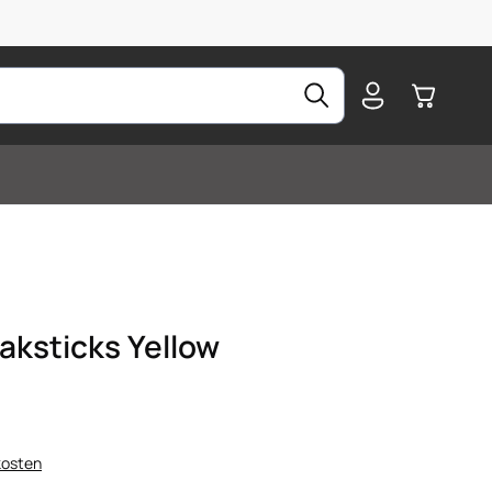
Warenkorb
aksticks Yellow
kosten