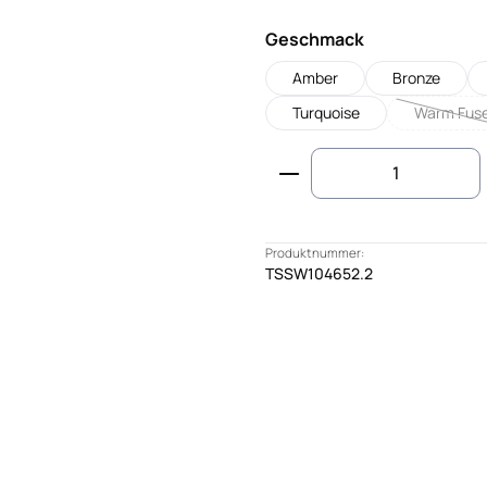
auswählen
Geschmack
Amber
Bronze
Turquoise
Warm Fus
(Diese
Produkt Anzahl: G
Produktnummer:
TSSW104652.2