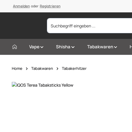
springen
Anmelden
Zur Hauptnavigation springen
oder
Registrieren
Vape
Shisha
Tabakwaren
Home
Tabakwaren
Tabakerhitzer
Bildergalerie überspringen