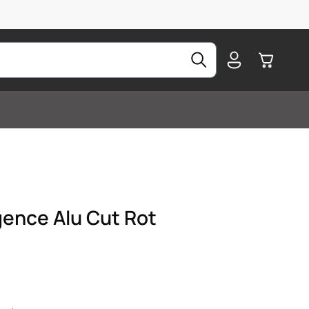
Warenkorb
gence Alu Cut Rot