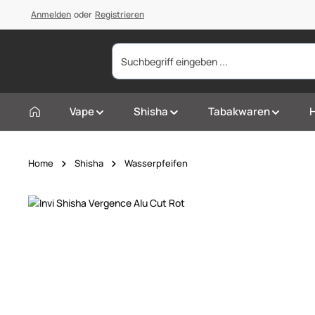
springen
Anmelden
Zur Hauptnavigation springen
oder
Registrieren
Vape
Shisha
Tabakwaren
Home
Shisha
Wasserpfeifen
Bildergalerie überspringen