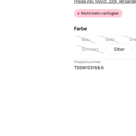
Preise inkl. MwSt. zzgl. Versand
Nicht mehr verfügbar
auswählen
Farbe
Blau
Gold
Gr
(Diese Option ist zurzeit nicht
(Diese Option is
(
Schwarz
Silber
(Diese Option ist zurzeit nic
Produktnummer:
TSSW103168.6