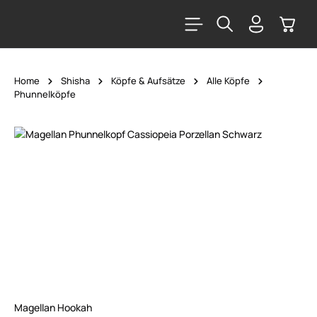
alt springen
Warenk
Home
Shisha
Köpfe & Aufsätze
Alle Köpfe
Phunnelköpfe
Bildergalerie überspringen
Magellan Hookah