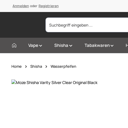
springen
Anmelden
Zur Hauptnavigation springen
oder
Registrieren
Vape
Shisha
Tabakwaren
Home
Shisha
Wasserpfeifen
Bildergalerie überspringen