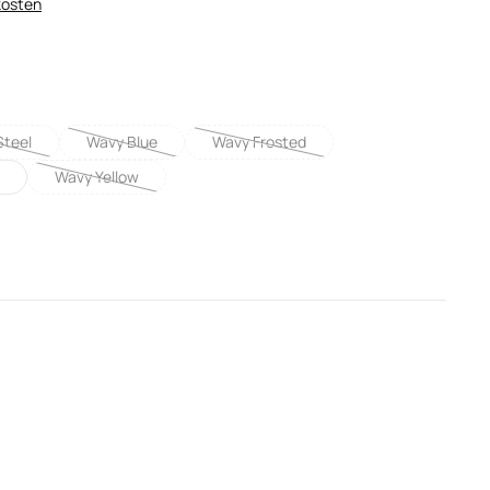
kosten
len
Steel
Wavy Blue
Wavy Frosted
nicht verfügbar.)
Diese Option ist zurzeit nicht verfügbar.)
(Diese Option ist zurzeit nicht verfügbar.)
(Diese Option ist zurzeit nicht verfügba
Wavy Yellow
cht verfügbar.)
(Diese Option ist zurzeit nicht verfügbar.)
 verfügbar.)