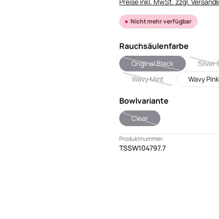
Preise inkl. MwSt. zzgl. Versand
Nicht mehr verfügbar
auswäh
Rauchsäulenfarbe
Original Black
Silver 
(Diese Option ist zurzeit 
(
Wavy Mint
Wavy Pink
(Diese Option ist zurzeit ni
auswählen
Bowlvariante
Clear
(Diese Option ist zurzeit nicht
Produktnummer:
TSSW104797.7