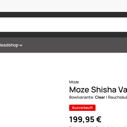
Headshop
Moze
Moze Shisha Var
Bowlvariante:
Clear
|
Rauchsäul
Ausverkauft
199,95 €