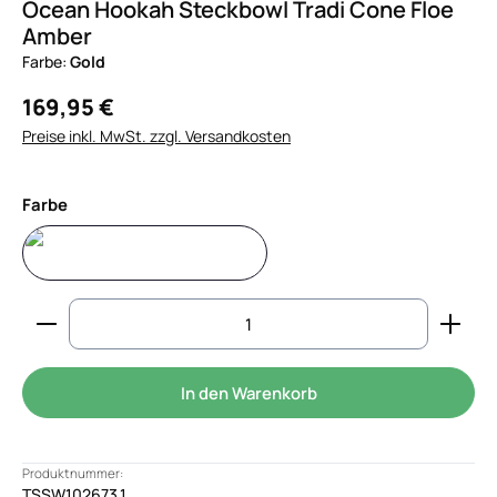
Ocean Hookah Steckbowl Tradi Cone Floe
Amber
Farbe:
Gold
169,95 €
Preise inkl. MwSt. zzgl. Versandkosten
auswählen
Farbe
Gold
Produkt Anzahl: Gib den gewünschten Wert ein od
In den Warenkorb
Produktnummer:
TSSW102673.1