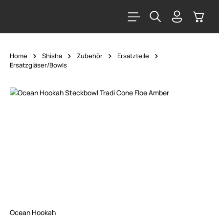
alt springen
Warenk
Home
Shisha
Zubehör
Ersatzteile
Ersatzgläser/Bowls
Bildergalerie überspringen
Ocean Hookah