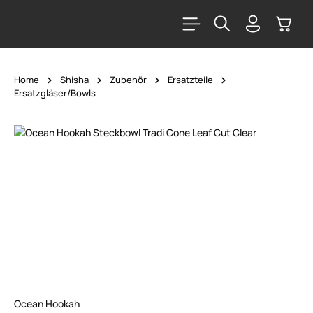
alt springen
Warenk
Home
Shisha
Zubehör
Ersatzteile
Ersatzgläser/Bowls
Bildergalerie überspringen
Ocean Hookah