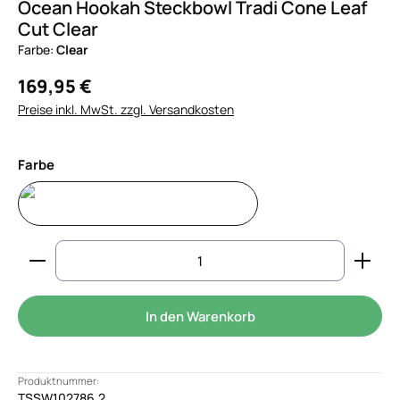
Ocean Hookah Steckbowl Tradi Cone Leaf
Cut Clear
Farbe:
Clear
169,95 €
Preise inkl. MwSt. zzgl. Versandkosten
auswählen
Farbe
Clear
Produkt Anzahl: Gib den gewünschten Wert ein od
In den Warenkorb
Produktnummer:
TSSW102786.2