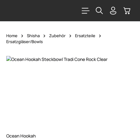
alt springen
Warenk
Home
Shisha
Zubehör
Ersatzteile
Ersatzgläser/Bowls
Bildergalerie überspringen
Ocean Hookah