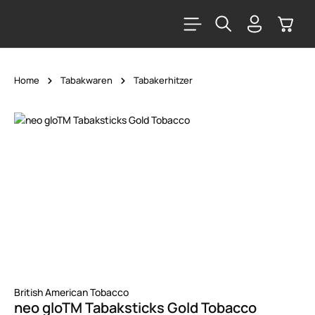
alt springen
Warenk
Home
Tabakwaren
Tabakerhitzer
Bildergalerie überspringen
British American Tobacco
neo gloTM Tabaksticks Gold Tobacco