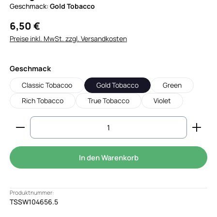
Geschmack:
Gold Tobacco
6,50 €
Preise inkl. MwSt. zzgl. Versandkosten
auswählen
Geschmack
Classic Tobacoo
Gold Tobacco
Green
Rich Tobacco
True Tobacco
Violet
Produkt Anzahl: Gib den gewünschten Wert ein od
In den Warenkorb
Produktnummer:
TSSW104656.5