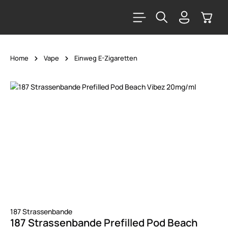
alt springen
Warenk
Home
Vape
Einweg E-Zigaretten
Bildergalerie überspringen
187 Strassenbande
187 Strassenbande Prefilled Pod Beach