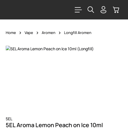
alt springen
Warenk
Home
Vape
Aromen
Longfill Aromen
Bildergalerie überspringen
5EL
5EL Aroma Lemon Peach on Ice 10ml