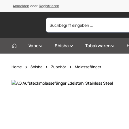
springen
Anmelden
Zur Hauptnavigation springen
oder
Registrieren
Vape
Shisha
Tabakwaren
Home
Shisha
Zubehör
Molassefänger
Bildergalerie überspringen