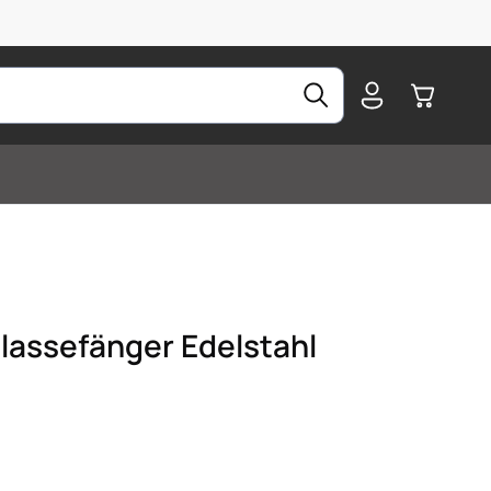
Warenkorb
assefänger Edelstahl