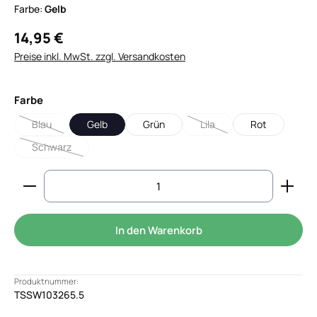
Farbe:
Gelb
14,95 €
Preise inkl. MwSt. zzgl. Versandkosten
auswählen
Farbe
Blau
Gelb
Grün
Lila
Rot
(Diese Option ist zurzeit nicht verfügbar.)
(Diese Option ist zurzeit nic
Schwarz
(Diese Option ist zurzeit nicht verfügbar.)
Produkt Anzahl: Gib den gewünschten Wert ein od
In den Warenkorb
Produktnummer:
TSSW103265.5