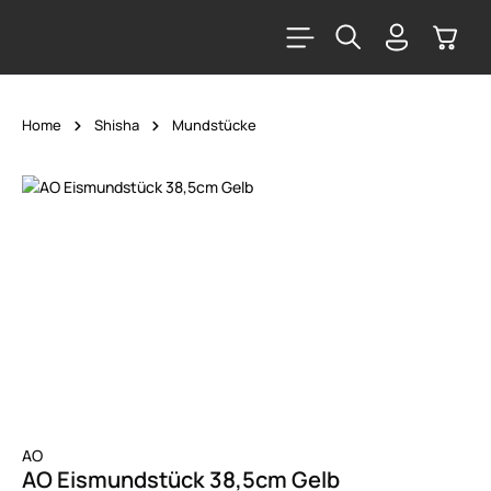
alt springen
Warenk
Home
Shisha
Mundstücke
Bildergalerie überspringen
AO
AO Eismundstück 38,5cm Gelb