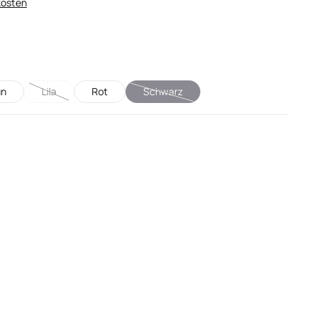
kosten
ün
Lila
Rot
Schwarz
 verfügbar.)
(Diese Option ist zurzeit nicht verfügbar.)
(Diese Option ist zurzeit nicht verfügbar