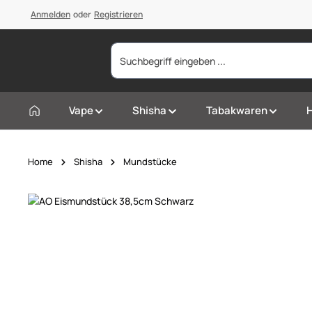
springen
Anmelden
Zur Hauptnavigation springen
oder
Registrieren
Vape
Shisha
Tabakwaren
Home
Shisha
Mundstücke
Bildergalerie überspringen