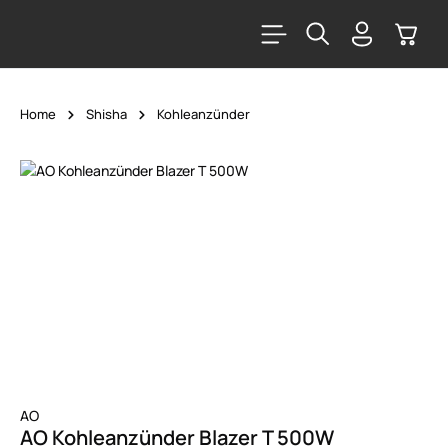
alt springen
Warenk
Home
Shisha
Kohleanzünder
Bildergalerie überspringen
AO
AO Kohleanzünder Blazer T 500W