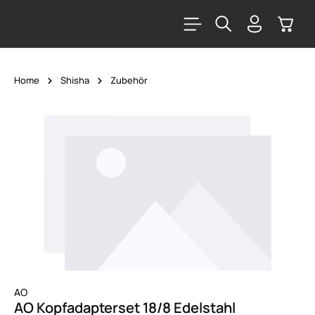
alt springen
Warenk
Home
Shisha
Zubehör
Bildergalerie überspringen
AO
AO Kopfadapterset 18/8 Edelstahl