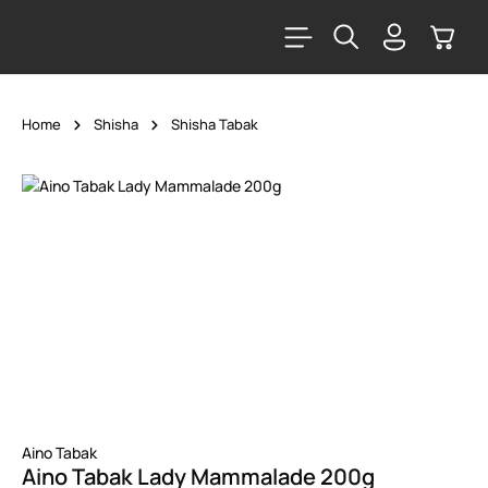
alt springen
Warenk
Home
Shisha
Shisha Tabak
Bildergalerie überspringen
Aino Tabak
Aino Tabak Lady Mammalade 200g