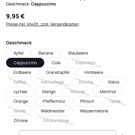
Geschmack:
Cappuccino
9,95 €
Preise inkl. MwSt. zzgl. Versandkosten
auswählen
Geschmack
Apfel
Banane
Blaubeere
Cappuccino
Cola
Eisbonbon
(Diese Option ist zurzeit nicht
Erdbeere
Granatapfel
Himbeere
Kaffee
Kaktusfeige
Kirsche
Kokos
(Diese Option ist zurzeit nicht verfügbar.)
(Diese Option ist zurzeit nicht verfügbar.)
(Diese Option ist zurzeit nicht
Lychee
Mango
Melone
Menthol
(Diese Option ist zurzeit nicht verf
Orange
Pfefferminz
Pfirsich
Tabak
(Diese Optio
Vanille
Waldmeister
Wassermelone
(Diese Option ist zurzeit nicht verfügbar.)
Zitrone
Zitrone Minze
(Diese Option ist zurzeit nicht verfügbar.)
Produkt Anzahl: Gib den gewünschten Wert ein od