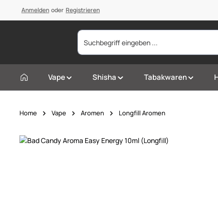
springen
Anmelden
Zur Hauptnavigation springen
oder
Registrieren
Vape
Shisha
Tabakwaren
Home
Vape
Aromen
Longfill Aromen
Bildergalerie überspringen