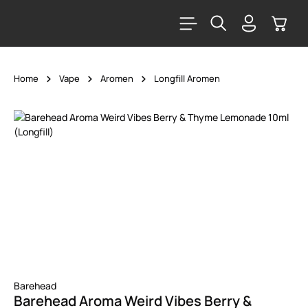
alt springen
Warenk
Home
Vape
Aromen
Longfill Aromen
Bildergalerie überspringen
Barehead
Barehead Aroma Weird Vibes Berry &