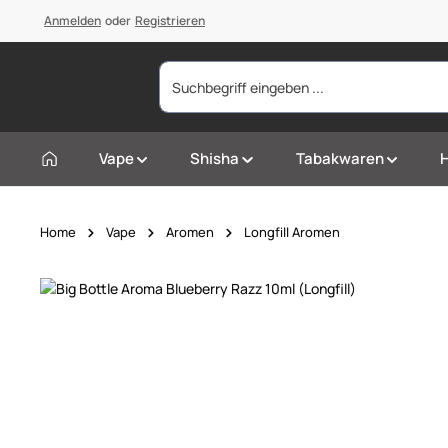
springen
Anmelden
Zur Hauptnavigation springen
oder
Registrieren
Vape
Shisha
Tabakwaren
Home
Vape
Aromen
Longfill Aromen
Bildergalerie überspringen