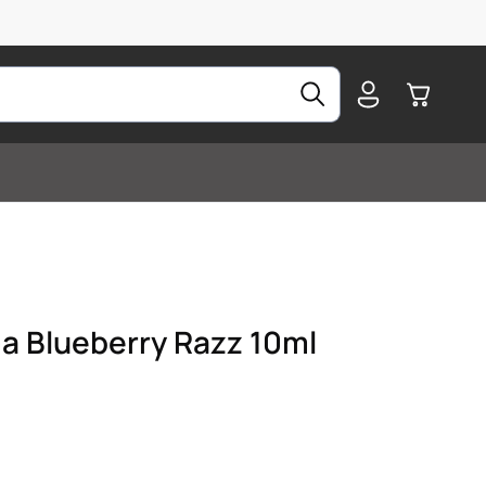
Warenkorb
ma Blueberry Razz 10ml