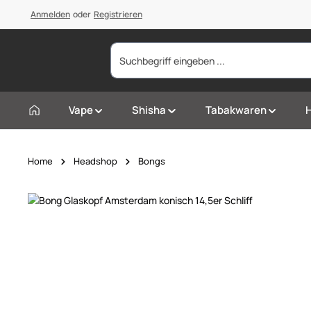
springen
Anmelden
Zur Hauptnavigation springen
oder
Registrieren
Vape
Shisha
Tabakwaren
Home
Headshop
Bongs
Bildergalerie überspringen