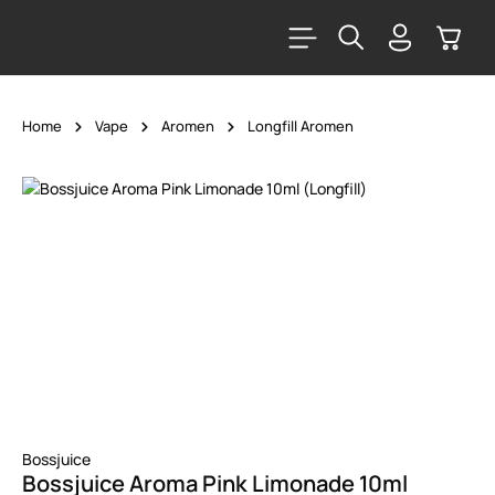
alt springen
Warenk
Home
Vape
Aromen
Longfill Aromen
Bildergalerie überspringen
Bossjuice
Bossjuice Aroma Pink Limonade 10ml