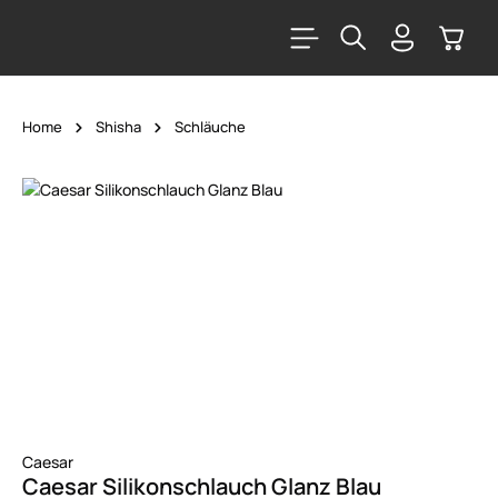
alt springen
Warenk
Home
Shisha
Schläuche
Bildergalerie überspringen
Caesar
Caesar Silikonschlauch Glanz Blau