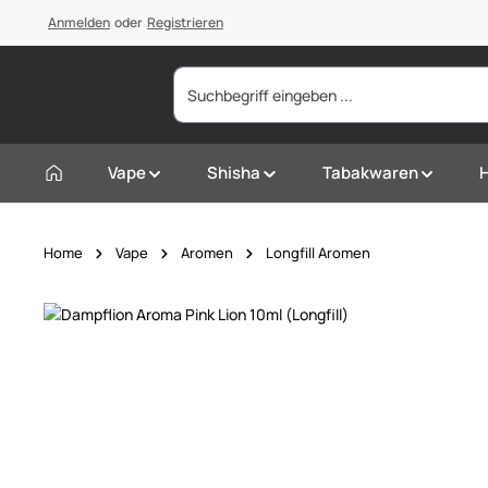
springen
Anmelden
Zur Hauptnavigation springen
oder
Registrieren
Vape
Shisha
Tabakwaren
Home
Vape
Aromen
Longfill Aromen
Bildergalerie überspringen