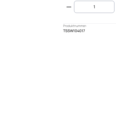
Produkt Anzahl: G
Produktnummer:
TSSW104017