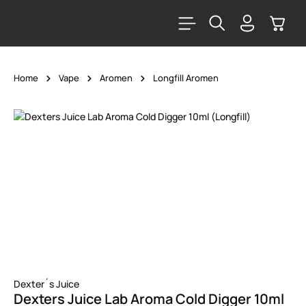
alt springen
Warenk
Home
Vape
Aromen
Longfill Aromen
Bildergalerie überspringen
Dexter´s Juice
Dexters Juice Lab Aroma Cold Digger 10ml