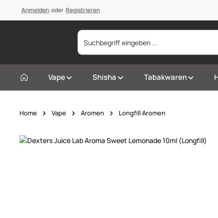
springen
Anmelden
Zur Hauptnavigation springen
oder
Registrieren
Vape
Shisha
Tabakwaren
Home
Vape
Aromen
Longfill Aromen
Bildergalerie überspringen