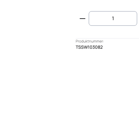
Produkt Anzahl: G
Produktnummer:
TSSW103082