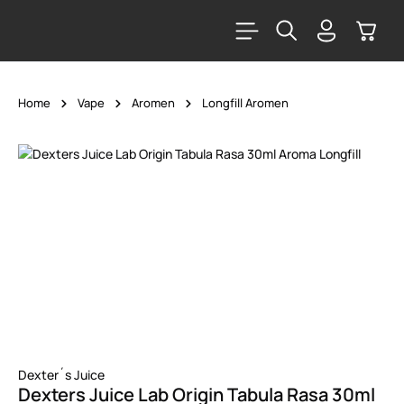
alt springen
Warenk
Home
Vape
Aromen
Longfill Aromen
Bildergalerie überspringen
Dexter´s Juice
Dexters Juice Lab Origin Tabula Rasa 30ml