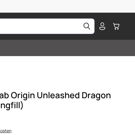
Warenkorb
Lab Origin Unleashed Dragon
gfill)
kosten