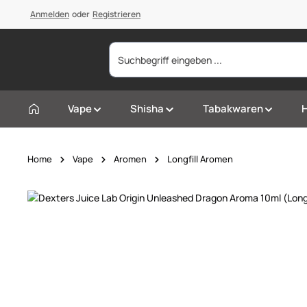
springen
Anmelden
Zur Hauptnavigation springen
oder
Registrieren
Vape
Shisha
Tabakwaren
Home
Vape
Aromen
Longfill Aromen
Bildergalerie überspringen