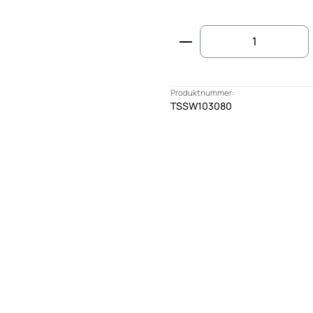
Produkt Anzahl: G
Produktnummer:
TSSW103080