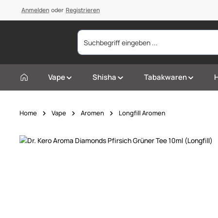
springen
Anmelden
Zur Hauptnavigation springen
oder
Registrieren
Vape
Shisha
Tabakwaren
Home
Vape
Aromen
Longfill Aromen
Bildergalerie überspringen