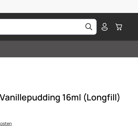
Warenkorb
Vanillepudding 16ml (Longfill)
kosten