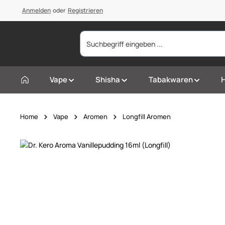
springen
Anmelden
Zur Hauptnavigation springen
oder
Registrieren
Vape
Shisha
Tabakwaren
Home
Vape
Aromen
Longfill Aromen
Bildergalerie überspringen