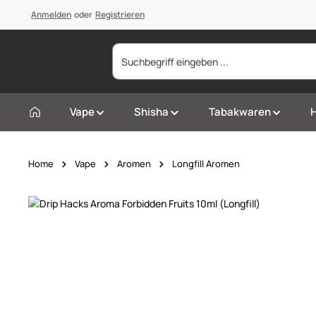
springen
Anmelden
Zur Hauptnavigation springen
oder
Registrieren
Vape
Shisha
Tabakwaren
Home
Vape
Aromen
Longfill Aromen
Bildergalerie überspringen