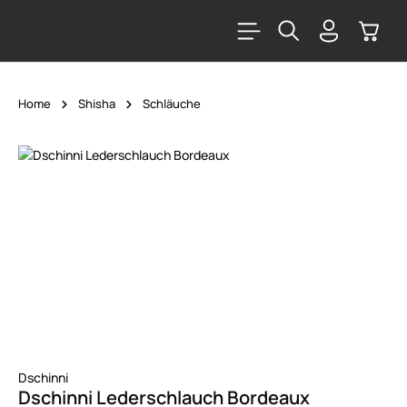
alt springen
Warenk
Home
Shisha
Schläuche
Bildergalerie überspringen
Dschinni
Dschinni Lederschlauch Bordeaux