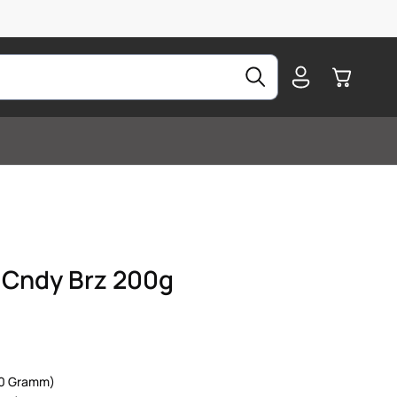
Warenkorb
 Cndy Brz 200g
100 Gramm)