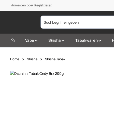
springen
Anmelden
Zur Hauptnavigation springen
oder
Registrieren
Vape
Shisha
Tabakwaren
Home
Shisha
Shisha Tabak
Bildergalerie überspringen