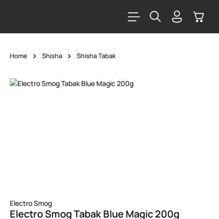
alt springen
Warenk
Home
Shisha
Shisha Tabak
Bildergalerie überspringen
Electro Smog
Electro Smog Tabak Blue Magic 200g