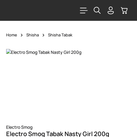
alt springen
Warenk
Home
Shisha
Shisha Tabak
Bildergalerie überspringen
Electro Smog
Electro Smog Tabak Nasty Girl 200g